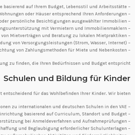
– Bedarfsanalyse basierend auf Ihrem Budget, Lebensstil und Arbeitsstätte
– Vorauswahl geeigneter Wohnungen oder Häuser entsprechend Ihren Anforderungen
– Virtuelle oder persönliche Besichtigungen ausgewählter Immobilien
– Verhandlungsunterstützung mit Vermietern und Immobilienmaklern
– Prüfung von Mietverträgen und Beratung zu lokalen Mietpraktiken
– Unterstützung bei der Anmeldung von Versorgungsleistungen (Strom, Wasser, Internet)
– Hilfe bei der Einrichtung von Zahlungsmethoden für Miete und Nebenkosten
ung zu finden, die Ihren Bedürfnissen und Budget entspricht.
Schulen und Bildung für Kinder
t entscheidend für das Wohlbefinden Ihrer Kinder. Wir bieten:
– Umfassende Informationen zu internationalen und deutschen Schulen in den VAE
– Beratung zur Auswahl der passenden Bildungseinrichtung basierend auf Curriculum, Standort und Budget
– Unterstützung bei Anmeldeverfahren und Aufnahmeprüfungen
– Hilfe bei der Beschaffung und Beglaubigung erforderlicher Schulunterlagen