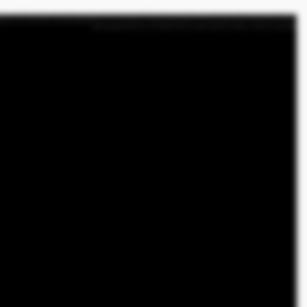
في الواقع، وجدت الشركة على الإنترنت بينما كنت أبحث عن بعض المعلومات حول انتقالنا إلى دبي. كان الأمر في غاية البساطة. لقد وضعت معلوماتهم على واتساب وفي غضون دقائق قليلة، تلقيت رداً. ومنذ تلك اللحظة ف
الاستقرار. لقد كانت تجربة إيجابية من البداية إلى النهاية. بصراحة، يمكنني حقاً أن أوصي الجميع بهذه الشركة. عندما يسألني الناس عن سبب اختيارنا لمغادرة وطننا والانتقال إلى دبي، أبتسم دائماً لأنه يوجد هنا مزيج را
أفضل قرار يمكن أن نتخذه. إذا كنت ترغب أيضاً في بدء حياتك المهنية الطبية في دبي، فلا تتردد في الاتصال بنا. نحن ندعمك بالكامل طوال العملية بأكملها.