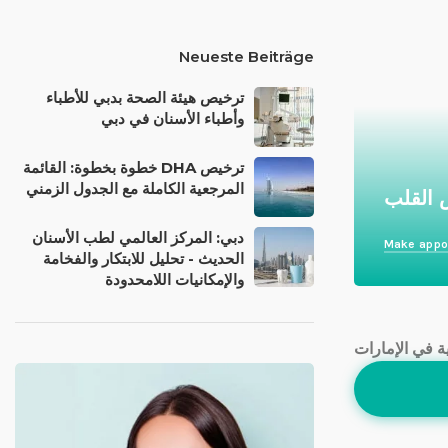
Neueste Beiträge
ترخيص هيئة الصحة بدبي للأطباء
وأطباء الأسنان في دبي
ترخيص DHA خطوة بخطوة: القائمة
المرجعية الكاملة مع الجدول الزمني
 القلب
دبي: المركز العالمي لطب الأسنان
Make appo
الحديث - تحليل للابتكار والفخامة
والإمكانيات اللامحدودة
ة في الإمارات