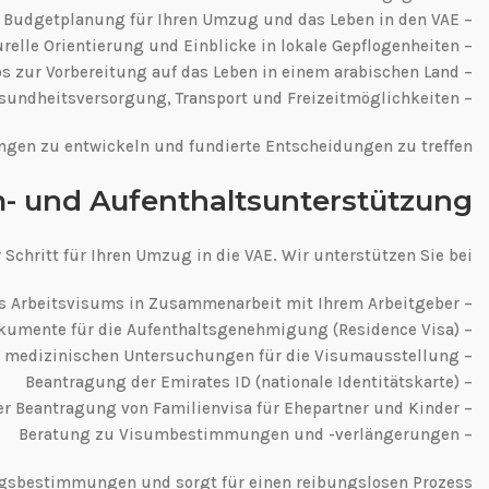
– Kostenanalyse und Budgetplanung für Ihren Umzug und das Leben in den VAE
– Kulturelle Orientierung und Einblicke in lokale Gepflogenheiten
– Praktische Tipps zur Vorbereitung auf das Leben in einem arabischen Land
– Beantwortung aller Fragen zu Alltagsthemen wie Gesundheitsversorgung, Transport und Freizeitmöglichkeiten
ungen zu entwickeln und fundierte Entscheidungen zu treffen.
- und Aufenthaltsunterstützung
Schritt für Ihren Umzug in die VAE. Wir unterstützen Sie bei:
– Beantragung des Arbeitsvisums in Zusammenarbeit mit Ihrem Arbeitgeber
– Vorbereitung aller erforderlichen Dokumente für die Aufenthaltsgenehmigung (Residence Visa)
– Koordination der medizinischen Untersuchungen für die Visumausstellung
– Beantragung der Emirates ID (nationale Identitätskarte)
– Unterstützung bei der Beantragung von Familienvisa für Ehepartner und Kinder
– Beratung zu Visumbestimmungen und -verlängerungen
gsbestimmungen und sorgt für einen reibungslosen Prozess.