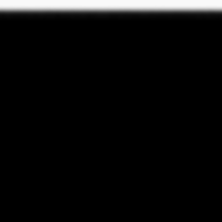
صاعداً، سار كل شيء بسلاسة تامة. كانت عملية الانتقال بأكملها بسيطة ومنظمة بشكل جيد. شعرت دائماً بالدعم الكامل. كان كل شيء شفافاً وسريعاً واحترافياً. ما أقدره حقاً هو أنهم كانوا يهتمون دائماً بالأشياء الصغير
ئع من الفرص والأمان وأسلوب الحياة الذي لا تجده في أي مكان آخر. تشعر حقاً أن المدينة تنمو كل يوم. إنها مليئة بالطاقة والأفكار الجديدة والأشخاص العالميين. الأمر لا يتعلق فقط بالعمل، بل بأسلوب الحياة. الدفء والأمان وال