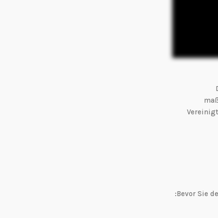
maßg
Vereinig
Bevor Sie d