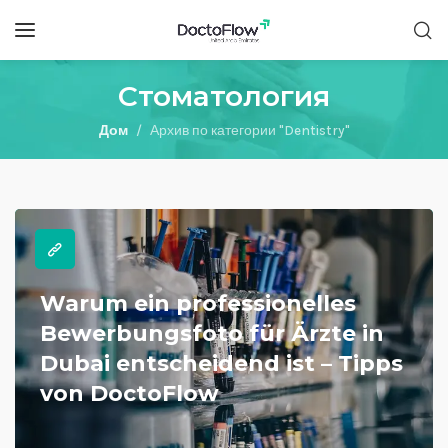
Стоматология
Дом
Архив по категории "Dentistry"
Warum ein professionelles
Bewerbungsfoto für Ärzte in
Dubai entscheidend ist – Tipps
von DoctoFlow