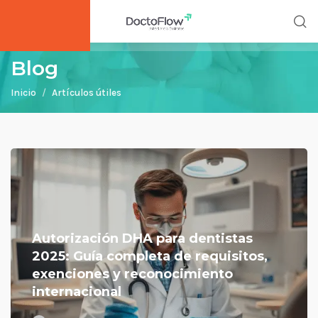
Blog
Inicio
Artículos útiles
Autorización DHA para dentistas
2025: Guía completa de requisitos,
exenciones y reconocimiento
internacional