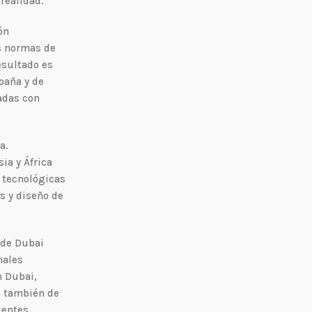
realidad.
ón
as normas de
esultado es
paña y de
adas con
a.
ia y África
s tecnológicas
s y diseño de
 de Dubai
nales
n Dubai,
no también de
ientes