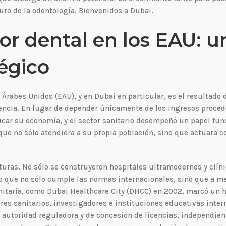
uro de la odontología. Bienvenidos a Dubai.
tor dental en los EAU: u
tégico
 Árabes Unidos (EAU), y en Dubai en particular, es el resultado 
encia. En lugar de depender únicamente de los ingresos proced
ificar su economía, y el sector sanitario desempeñó un papel fu
 que no sólo atendiera a su propia población, sino que actuara 
uras. No sólo se construyeron hospitales ultramodernos y clín
o que no sólo cumple las normas internacionales, sino que a m
nitaria, como Dubai Healthcare City (DHCC) en 2002, marcó un h
res sanitarios, investigadores e instituciones educativas inter
a autoridad reguladora y de concesión de licencias, independien