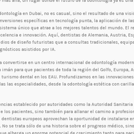
más allá, un lugar donde el futuro de la odontología ya es una 
odontología en Dubai, no es casual, sino el resultado de una visi
nversiones específicas en tecnología punta, la aplicación de l
osistema único que atrae a los mejores talentos del mundo. El r
elencia e innovación. Aquí, dentistas de Alemania, Austria, Es
dios de diseño futuristas que a consultas tradicionales, equip
nósticos asistidos por IA.
ta convertirse en un centro internacional de odontología modern
mán para que pacientes de toda la región del Golfo, Europa, As
del turismo dental en los EAU. Profundizamos en las innovacione
as las especialidades, desde la odontología estética con carilla
ncias establecido por autoridades como la Autoridad Sanitaria
e los pacientes, sino también para allanar el camino a profesio
 dentistas europeos aprovechan la oportunidad de instalarse e
l. No se trata sólo de una historia sobre el progreso médico, si
que alberga un enorme potencial de crecimiento tanto para pac