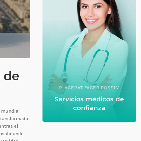
o de
PLACERAT FACER POSSIM
Servicios médicos de
confianza
s mundial
 transformado
entras el
onsolidando