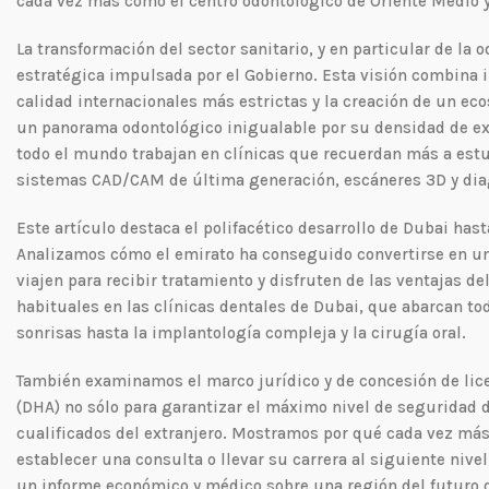
cada vez más como el centro odontológico de Oriente Medio y 
La transformación del sector sanitario, y en particular de la 
estratégica impulsada por el Gobierno. Esta visión combina i
calidad internacionales más estrictas y la creación de un ec
un panorama odontológico inigualable por su densidad de exc
todo el mundo trabajan en clínicas que recuerdan más a estu
sistemas CAD/CAM de última generación, escáneres 3D y diag
Este artículo destaca el polifacético desarrollo de Dubai has
Analizamos cómo el emirato ha conseguido convertirse en un i
viajen para recibir tratamiento y disfruten de las ventajas 
habituales en las clínicas dentales de Dubai, que abarcan tod
sonrisas hasta la implantología compleja y la cirugía oral.
También examinamos el marco jurídico y de concesión de lice
(DHA) no sólo para garantizar el máximo nivel de seguridad d
cualificados del extranjero. Mostramos por qué cada vez más
establecer una consulta o llevar su carrera al siguiente nive
un informe económico y médico sobre una región del futuro 