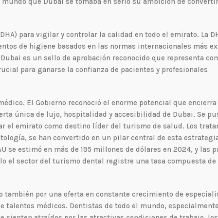
l mundo que Dubai se tomaba en serio su ambición de converti
DHA) para vigilar y controlar la calidad en todo el emirato. La 
entos de higiene basados en las normas internacionales más ex
en Dubai es un sello de aprobación reconocido que representa co
crucial para ganarse la confianza de pacientes y profesionales
 médico. El Gobierno reconoció el enorme potencial que encierra 
rta única de lujo, hospitalidad y accesibilidad de Dubai. Se p
ar el emirato como destino líder del turismo de salud. Los trat
tología, se han convertido en un pilar central de esta estrategia
AU se estimó en más de 195 millones de dólares en 2024, y las p
lo el sector del turismo dental registre una tasa compuesta de
o también por una oferta en constante crecimiento de especiali
 de talentos médicos. Dentistas de todo el mundo, especialment
 sienten atraídos por las atractivas condiciones de trabajo, lo