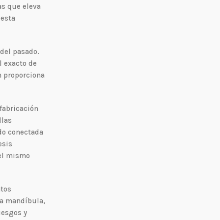
as que eleva
 esta
del pasado.
l exacto de
n proporciona
fabricación
llas
ado conectada
esis
 el mismo
ntos
la mandíbula,
iesgos y