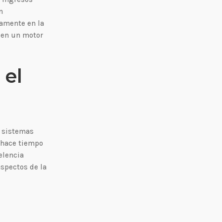
n
damente en la
e en un motor
 el
s sistemas
e hace tiempo
elencia
aspectos de la