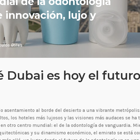
dial de la odontología
 innovación, lujo y
culos útiles
é Dubai es hoy el futur
o asentamiento al borde del desierto a una vibrante metrópoli
ltos, los hoteles más lujosos y las visiones más audaces se ha
 en otro centro mundial: el de la odontología de vanguardia. Mi
quitectónicas y su dinamismo económico, el emirato se está c