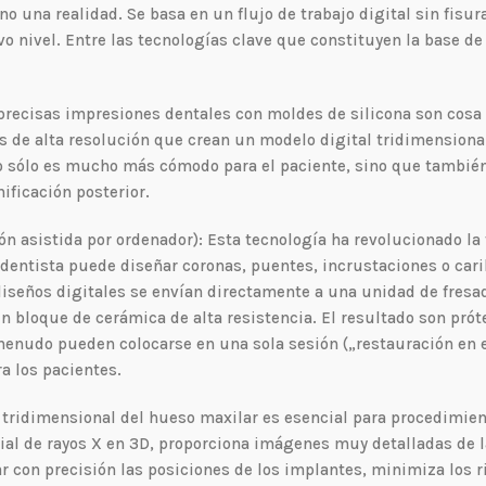
no una realidad. Se basa en un flujo de trabajo digital sin fisur
vo nivel. Entre las tecnologías clave que constituyen la base de
recisas impresiones dentales con moldes de silicona son cosa 
s de alta resolución que crean un modelo digital tridimensiona
no sólo es mucho más cómodo para el paciente, sino que tambié
ificación posterior.
 asistida por ordenador): Esta tecnología ha revolucionado la 
 dentista puede diseñar coronas, puentes, incrustaciones o cari
 diseños digitales se envían directamente a una unidad de fres
un bloque de cerámica de alta resistencia. El resultado son prót
menudo pueden colocarse en una sola sesión („restauración en
a los pacientes.
n tridimensional del hueso maxilar es esencial para procedimie
ial de rayos X en 3D, proporciona imágenes muy detalladas de 
car con precisión las posiciones de los implantes, minimiza los r