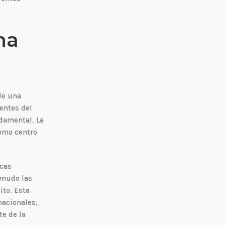
na
de una
entes del
ndamental. La
como centro
icas
enudo las
ito. Esta
nacionales,
te de la