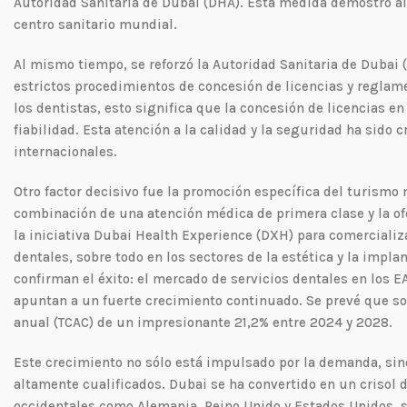
Autoridad Sanitaria de Dubai (DHA). Esta medida demostró a
centro sanitario mundial.
Al mismo tiempo, se reforzó la Autoridad Sanitaria de Dubai (
estrictos procedimientos de concesión de licencias y reglam
los dentistas, esto significa que la concesión de licencias 
fiabilidad. Esta atención a la calidad y la seguridad ha sido 
internacionales.
Otro factor decisivo fue la promoción específica del turismo
combinación de una atención médica de primera clase y la ofe
la iniciativa Dubai Health Experience (DXH) para comercializ
dentales, sobre todo en los sectores de la estética y la implan
confirman el éxito: el mercado de servicios dentales en los E
apuntan a un fuerte crecimiento continuado. Se prevé que so
anual (TCAC) de un impresionante 21,2% entre 2024 y 2028.
Este crecimiento no sólo está impulsado por la demanda, sin
altamente cualificados. Dubai se ha convertido en un crisol
occidentales como Alemania, Reino Unido y Estados Unidos, se