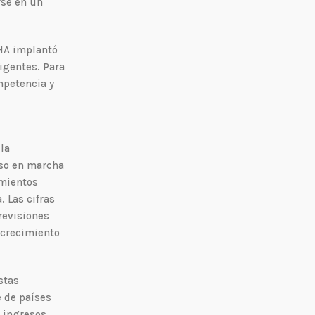
rse en un
DHA implantó
igentes. Para
mpetencia y
la
uso en marcha
amientos
. Las cifras
revisiones
 crecimiento
stas
e de países
s ingresos