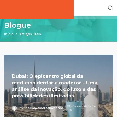
Blogue
Início
Artigos úteis
Dubai: O epicentro global da
medicina dentária moderna - Uma
análise da inovação, do luxo e das
possibilidades ilimitadas
28 de outubro de
Por
hello@doctoflow.com
2025