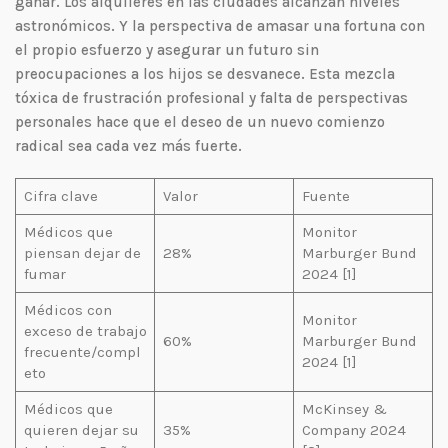
ganar. Los alquileres en las ciudades alcanzan niveles
astronómicos. Y la perspectiva de amasar una fortuna con
el propio esfuerzo y asegurar un futuro sin
preocupaciones a los hijos se desvanece. Esta mezcla
tóxica de frustración profesional y falta de perspectivas
personales hace que el deseo de un nuevo comienzo
radical sea cada vez más fuerte.
Cifra clave
Valor
Fuente
Médicos que
Monitor
piensan dejar de
28%
Marburger Bund
fumar
2024 [1]
Médicos con
Monitor
exceso de trabajo
60%
Marburger Bund
frecuente/compl
2024 [1]
eto
Médicos que
McKinsey &
quieren dejar su
35%
Company 2024