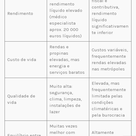
fiscal e
rendimento
contributiva,
líquido elevado
Rendimento
rendimento
(médico
líquido
especialista
significativamen
aprox. 20 000
te inferior
euros líquidos)
Rendas e
Custos variáveis,
propinas
frequentemente
Custo de vida
elevadas, mas
rendas elevadas
energia e
nas metrópoles
serviços baratos
Elevada, mas
Muito alta:
frequentemente
segurança,
Qualidade de
limitada pelas
clima, limpeza,
vida
condições
instalações de
climatéricas e
lazer
pela burocracia
Muitas vezes
melhor com
Altamente
Equilíbrio entre