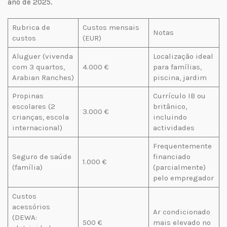
ano de 2025.
Rubrica de
Custos mensais
Notas
custos
(EUR)
Aluguer (vivenda
Localização ideal
com 3 quartos,
4.000 €
para famílias,
Arabian Ranches)
piscina, jardim
Propinas
Currículo IB ou
escolares (2
britânico,
3.000 €
crianças, escola
incluindo
internacional)
actividades
Frequentemente
Seguro de saúde
financiado
1.000 €
(família)
(parcialmente)
pelo empregador
Custos
acessórios
Ar condicionado
(DEWA:
500 €
mais elevado no