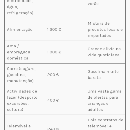
eletricidade,
verão
água,
refrigeração)
Mistura de
Alimentação
1.200 €
produtos locais e
importados
Ama /
Grande alívio na
empregada
1.000 €
vida quotidiana
doméstica
Carro (seguro,
Gasolina muito
gasolina,
200 €
barata
manutenção)
Actividades de
Uma vasta gama
lazer (desporto,
de ofertas para
400 €
excursões,
crianças e
cultura)
adultos
Dois contratos de
Telemóvel e
telemóvel +
240 €