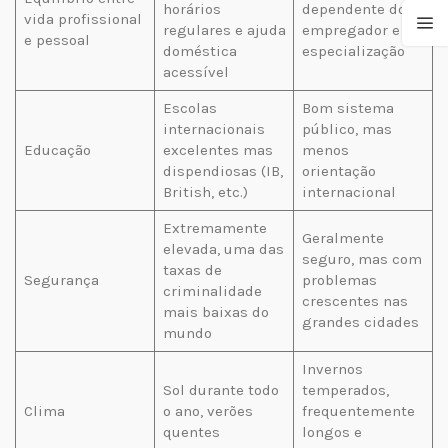
horários
dependente do
vida profissional
regulares e ajuda
empregador e da
e pessoal
doméstica
especialização
acessível
Escolas
Bom sistema
internacionais
público, mas
Educação
excelentes mas
menos
dispendiosas (IB,
orientação
British, etc.)
internacional
Extremamente
Geralmente
elevada, uma das
seguro, mas com
taxas de
Segurança
problemas
criminalidade
crescentes nas
mais baixas do
grandes cidades
mundo
Invernos
Sol durante todo
temperados,
Clima
o ano, verões
frequentemente
quentes
longos e