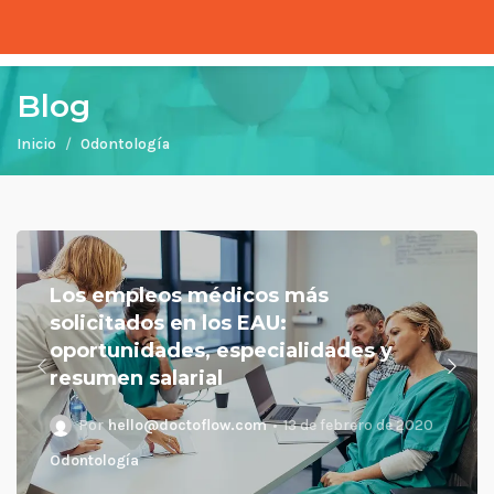
Blog
Inicio
Odontología
Los empleos médicos más
solicitados en los EAU:
oportunidades, especialidades y
resumen salarial
Por
hello@doctoflow.com
13 de febrero de 2020
Odontología