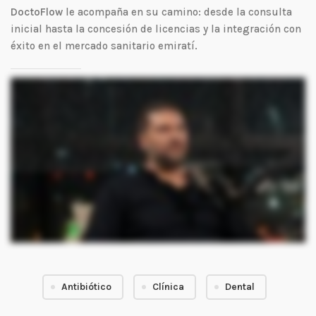
DoctoFlow
le acompaña en su camino: desde la consulta
inicial hasta la concesión de licencias y la integración con
éxito en el mercado sanitario emiratí.
En los próximos minutos, quiero hablar a todos los médicos que sueñan con una vida mejor. Una vida en la que su trabajo importe, en la que se valore su talento. Me llamo Ahmad
H. y soy cofundadora de DrFlo. Junto con nuestro equipo, ayudamos a médicos de todo el mundo a iniciar un nuevo capítulo aquí mismo, en los Emiratos Árabes Unidos. Una nación
joven con una poderosa visión de futuro. Los Emiratos Árabes Unidos son todavía jóvenes, pero crecen más rápido que casi cualquier otro país. En dos mil treinta, más de doce
millones de personas vivirán y trabajarán aquí. En Dubai, Abu Dhabi y Sharjah surgen cada año nuevos hospitales, nuevas universidades y ciudades médicas enteras. Este
crecimiento obedece al Plan Maestro Visión dos mil cuarenta de los EAU, un plan nacional basado en la innovación al tiempo que constituye una oportunidad. La sanidad se sitúa
en el centro de esta visión. El objetivo es sencillo: hacer de los EAU un líder mundial en medicina, investigación y turismo médico. Guiados por líderes visionarios, Su Alteza el
Jeque Mohammed bin Rashid Al Maktoum y Su Alteza el Jeque Mohammed bin Zoyed Al Nachyon. El país avanza con compasión, fuerza y ambición. Dado que los EAU son todavía
jóvenes, no pueden formar a suficientes especialistas localmente. Por eso abre sus puertas a médicos de Alemania, Austria, Suiza, Italia, Francia y otros países. Aquí no importa
de dónde vengas. Lo que importa es tu habilidad, tu dedicación, tu corazón. Los médicos de los EAU encuentran hospitales avanzados, trabajo en equipo internacional y equilibrio
entre trabajo y vida. Disfrutan de ingresos libres de impuestos, seguridad y un estilo de vida que celebra la excelencia y el tiempo. A través del Programa Golden Visa, los médicos
cualificados pueden obtener la residencia de larga duración para ellos y sus familias. Es una clara señal de confianza y reconocimiento. En DrFlo sabemos lo importante que es
este paso. No somos sólo una agencia, somos una consultoría jurídica y su socio de reubicación con sede aquí mismo, en los EAU. Le guiamos en todas las etapas: verificación
del flujo de datos, obtención de la licencia DHA, colocación y trámites. Hablamos su idioma, le representamos localmente y nos aseguramos de que cada paso sea oficial, seguro
y transparente. Hemos visto a muchos médicos que tuvieron el valor de empezar. Hoy, viven con paz, propósito y orgullo. Forman parte de algo más grande: una nación que
construye su futuro y sus valores humanos. Los EAU son una tierra de juventud, una tierra de ambición, un país que aún está escribiendo su historia. Y hoy, invita a los médicos a
ayudar a escribir esa historia juntos. Y este mensaje va dirigido a usted. No esperes al momento perfecto. El momento adecuado es ahora. Contacte con Doctor. Flo. Empecemos
juntos tu viaje. Su sueño es real y estamos aquí para usted.
Antibiótico
Clínica
Dental