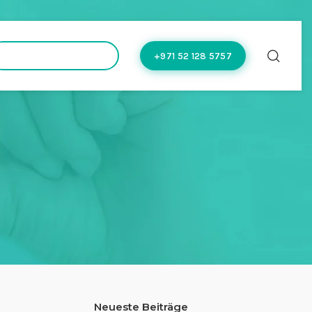
hello@doctoflow.com
+971 52 128 5757
Neueste Beiträge