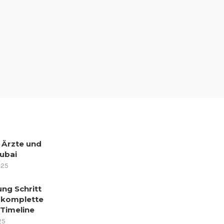
 Ärzte und
ubai
025
ng Schritt
e komplette
 Timeline
25